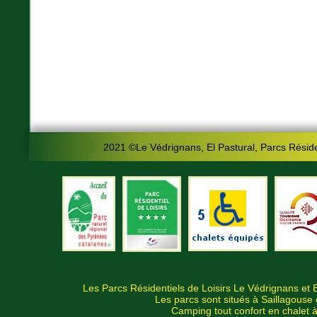
2021 ©Le Védrignans, El Pastural, Parcs Résiden
Les Parcs Résidentiels de Loisirs Le Védrignans et E
Les parcs sont situés à Saillagouse
Camping tout confort en chalet